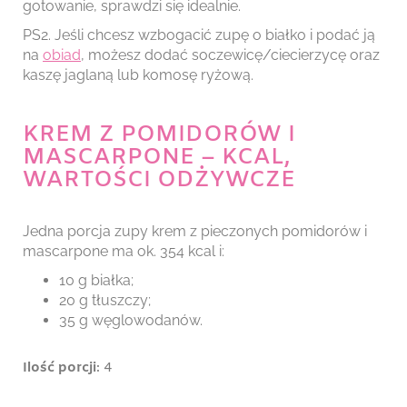
gotowanie, sprawdzi się idealnie.
PS2. Jeśli chcesz wzbogacić zupę o białko i podać ją
na
obiad
, możesz dodać soczewicę/ciecierzycę oraz
kaszę jaglaną lub komosę ryżową.
KREM Z POMIDORÓW I
MASCARPONE – KCAL,
WARTOŚCI ODŻYWCZE
Jedna porcja zupy krem z pieczonych pomidorów i
mascarpone ma ok. 354 kcal i:
10 g białka;
20 g tłuszczy;
35 g węglowodanów.
Ilość porcji
: 4