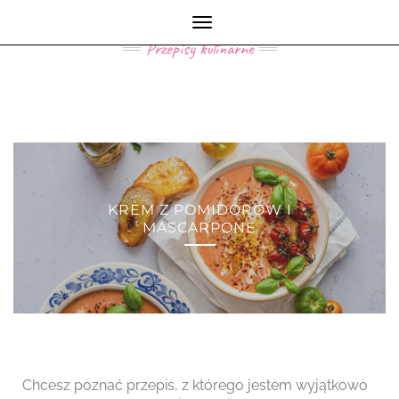
MY KITCHEN LIFE
Toggle
Navigation
Przepisy kulinarne
KREM Z POMIDORÓW I
MASCARPONE
Chcesz poznać przepis, z którego jestem wyjątkowo