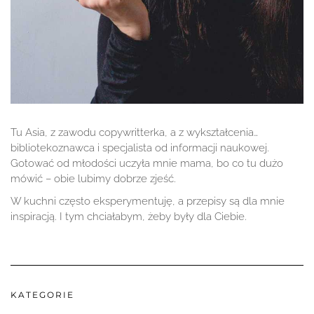
Tu Asia, z zawodu copywritterka, a z wykształcenia…
bibliotekoznawca i specjalista od informacji naukowej.
Gotować od młodości uczyła mnie mama, bo co tu dużo
mówić – obie lubimy dobrze zjeść.
W kuchni często eksperymentuję, a przepisy są dla mnie
inspiracją. I tym chciałabym, żeby były dla Ciebie.
KATEGORIE