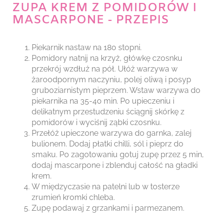
ZUPA KREM Z POMIDORÓW I
MASCARPONE - PRZEPIS
Piekarnik nastaw na 180 stopni.
Pomidory natnij na krzyż, główkę czosnku
przekrój wzdłuż na pół. Ułóż warzywa w
żaroodpornym naczyniu, polej oliwą i posyp
gruboziarnistym pieprzem. Wstaw warzywa do
piekarnika na 35-40 min. Po upieczeniu i
delikatnym przestudzeniu ściągnij skórkę z
pomidorów i wyciśnij ząbki czosnku.
Przełóż upieczone warzywa do garnka, zalej
bulionem. Dodaj płatki chilli, sól i pieprz do
smaku. Po zagotowaniu gotuj zupę przez 5 min,
dodaj mascarpone i zblenduj całość na gładki
krem.
W międzyczasie na patelni lub w tosterze
zrumień kromki chleba.
Zupę podawaj z grzankami i parmezanem.