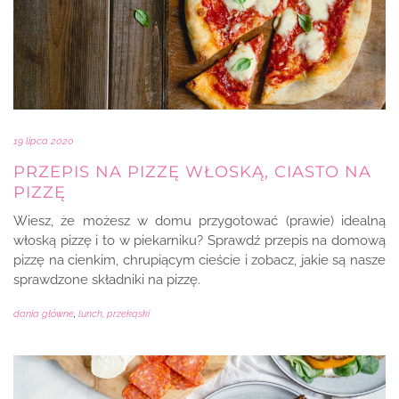
19 lipca 2020
PRZEPIS NA PIZZĘ WŁOSKĄ, CIASTO NA
PIZZĘ
Wiesz, że możesz w domu przygotować (prawie) idealną
włoską pizzę i to w piekarniku? Sprawdź przepis na domową
pizzę na cienkim, chrupiącym cieście i zobacz, jakie są nasze
sprawdzone składniki na pizzę.
dania główne
,
lunch, przekąski