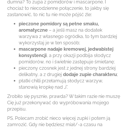
dumna? To zupa z pomidorów i mascarpone. I
chociaż to niecodzienne połączenie, to jakby się
zastanowić, to nic tu nie może pójść źle:
pieczone pomidory są pełne smaku,
aromatyczne
– a jeśli masz na dodatek
warzywa z własnego ogródka, to tym bardziej
wykorzystaj je w ten sposób;
mascarpone nadaje kremowej, jedwabistej
konsystencji
, a przy okazji podbija słodycz
pomidorów, no i świetnie zastępuje śmietanę;
pieczony czosnek jest z jednej strony bardziej
delikatny, a z drugiej
dodaje zupie charakteru
;
płatki chilli przełamują słodycz warzyw,
stanowią kropkę nad „i”.
Zrobiło się pysznie, prawda? W takim razie nie muszę
Cię już przekonywać do wypróbowania mojego
przepisu.
PS. Polecam zrobić nieco więcej zupki i potem ją
zamrozić. Gdy nie będziesz miał/-a czasu na