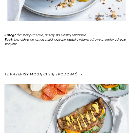
Kategorie:
bez pieczenia
,
desery
,
na słodko
,
śniadania
Tagi:
bez cukru
,
cynamon
,
miód
,
orzechy
,
płatki owsiane
,
zdrowe przepisy
,
zdrowe
słodycze
TE PRZEPISY MOGĄ CI SIĘ SPODOBAĆ