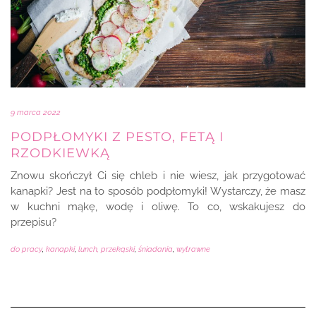
9 marca 2022
PODPŁOMYKI Z PESTO, FETĄ I
RZODKIEWKĄ
Znowu skończył Ci się chleb i nie wiesz, jak przygotować
kanapki? Jest na to sposób podpłomyki! Wystarczy, że masz
w kuchni mąkę, wodę i oliwę. To co, wskakujesz do
przepisu?
do pracy
,
kanapki
,
lunch, przekąski
,
śniadania
,
wytrawne