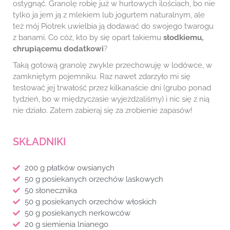
ostygnąć. Granolę robię już w hurtowych ilościach, bo nie
tylko ja jem ją z mlekiem lub jogurtem naturalnym, ale
też mój Piotrek uwielbia ją dodawać do swojego twarogu
z banami. Co cóż, kto by się opart takiemu
słodkiemu,
chrupiącemu dodatkowi
?
Taką gotową granolę zwykle przechowuję w lodówce, w
zamkniętym pojemniku. Raz nawet zdarzyło mi się
testować jej trwałość przez kilkanaście dni (grubo ponad
tydzień, bo w międzyczasie wyjeżdżaliśmy) i nic się z nią
nie działo. Zatem zabieraj się za zrobienie zapasów!
SKŁADNIKI
200 g płatków owsianych
50 g posiekanych orzechów laskowych
50 słonecznika
50 g posiekanych orzechów włoskich
50 g posiekanych nerkowców
20 g siemienia lnianego