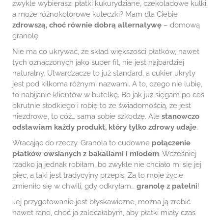
zwykle wybierasz: płatki kukurydziane, czekoladowe kulki,
a może różnokolorowe kuleczki? Mam dla Ciebie
zdrowszą, choć równie dobrą alternatywę
– domową
granolę.
Nie ma co ukrywać, że skład większości płatków, nawet
tych oznaczonych jako super fit, nie jest najbardziej
naturalny. Utwardzacze to już standard, a cukier ukryty
jest pod kilkoma różnymi nazwami. A to, czego nie lubię,
to nabijanie klientów w butelkę. Bo jak już sięgam po coś
okrutnie słodkiego i robię to ze świadomością, że jest
niezdrowe, to cóż… sama sobie szkodzę. Ale
stanowczo
odstawiam każdy produkt, który tylko zdrowy udaje
.
Wracając do rzeczy. Granola to cudowne
połączenie
płatków owsianych z bakaliami i miodem
. Wcześniej
rzadko ją jednak robiłam, bo zwykle nie chciało mi się jej
piec, a taki jest tradycyjny przepis. Za to moje życie
zmieniło się w chwili, gdy odkryłam…
granolę z patelni
!
Jej przygotowanie jest błyskawiczne, można ją zrobić
nawet rano, choć ja zalecałabym, aby płatki miały czas