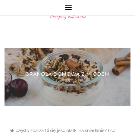
MY KITCHEN LIFE
Toggle
Navigation
Przepisy kulinarne
GRANOLA DOMOWA Z MIODEM
Jak często zdarza Ci się jeść płatki na śniadanie? I co