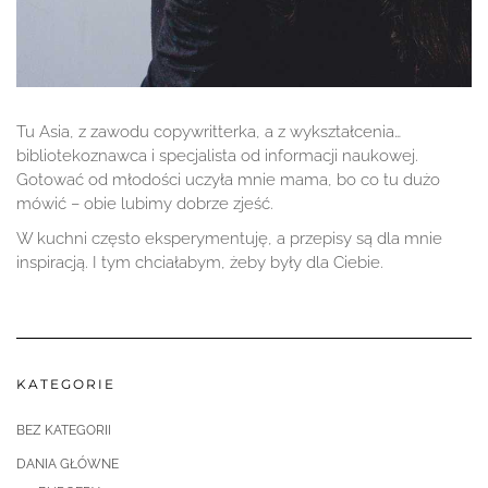
Tu Asia, z zawodu copywritterka, a z wykształcenia…
bibliotekoznawca i specjalista od informacji naukowej.
Gotować od młodości uczyła mnie mama, bo co tu dużo
mówić – obie lubimy dobrze zjeść.
W kuchni często eksperymentuję, a przepisy są dla mnie
inspiracją. I tym chciałabym, żeby były dla Ciebie.
KATEGORIE
BEZ KATEGORII
DANIA GŁÓWNE