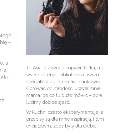
ałego.
bię –
ao
, a
Tu Asia, z zawodu copywritterka, a z
n z
wykształcenia… bibliotekoznawca i
ada.
specjalista od informacji naukowej.
Gotować od młodości uczyła mnie
mama, bo co tu dużo mówić – obie
sz
lubimy dobrze zjeść.
W kuchni często eksperymentuję, a
przepisy są dla mnie inspiracją. I tym
chciałabym, żeby były dla Ciebie.