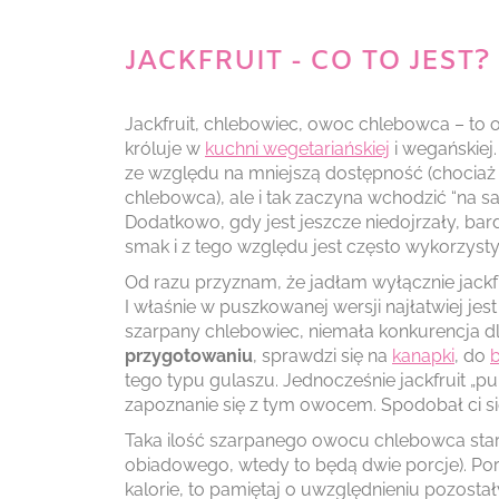
JACKFRUIT - CO TO JEST?
Jackfruit, chlebowiec, owoc chlebowca – to o
króluje w
kuchni wegetariańskiej
i wegańskiej.
ze względu na mniejszą dostępność (chociaż
chlebowca), ale i tak zaczyna wchodzić “na s
Dodatkowo, gdy jest jeszcze niedojrzały, bar
smak i z tego względu jest często wykorzys
Od razu przyznam, że jadłam wyłącznie jackf
I właśnie w puszkowanej wersji najłatwiej jes
szarpany chlebowiec, niemała konkurencja d
przygotowaniu
, sprawdzi się na
kanapki
, do
tego typu gulaszu. Jednocześnie jackfruit „p
zapoznanie się z tym owocem. Spodobał ci si
Taka ilość szarpanego owocu chlebowca starcz
obiadowego, wtedy to będą dwie porcje). Porcj
kalorie, to pamiętaj o uwzględnieniu pozosta