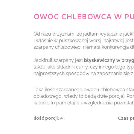
OWOC CHLEBOWCA W P
Od razu przyznam, że jadłam wyłącznie jackf
I właśnie w puszkowanej wersji najłatwiej jes
szarpany chlebowiec, niemała konkurencja d
Jackfruit szarpany jest
błyskawiczny w przy
także jako składnik curry, czy innego tego ty
najprostszych sposobów na zapoznanie się z 
Taka ilość szarpanego owocu chlebowca starcz
obiadowego, wtedy to będą dwie porcje). Porcj
kalorie, to pamiętaj o uwzględnieniu pozosta
Ilość porcji
: 4
Czas p