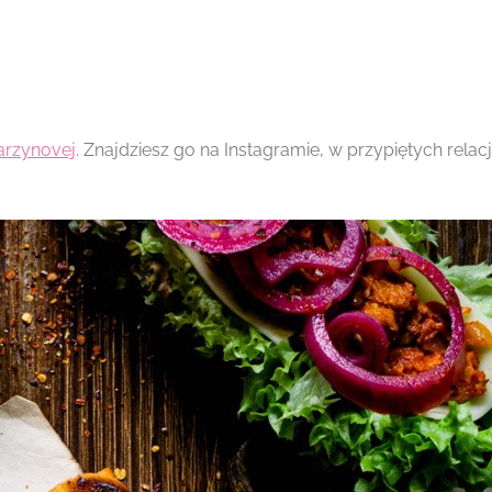
arzynovej
. Znajdziesz go na Instagramie, w przypiętych relac