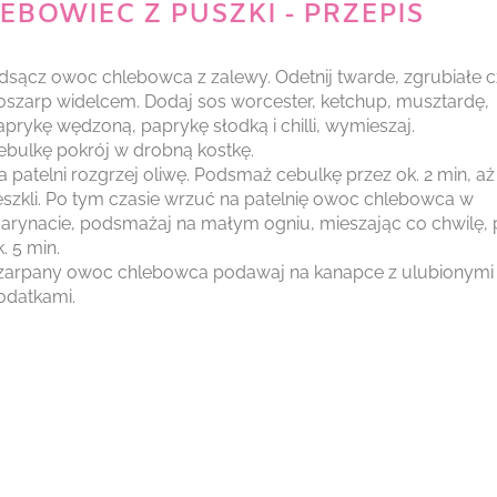
EBOWIEC Z PUSZKI - PRZEPIS
dsącz owoc chlebowca z zalewy. Odetnij twarde, zgrubiałe c
oszarp widelcem. Dodaj sos worcester, ketchup, musztardę,
aprykę wędzoną, paprykę słodką i chilli, wymieszaj.
ebulkę pokrój w drobną kostkę.
a patelni rozgrzej oliwę. Podsmaż cebulkę przez ok. 2 min, aż
eszkli. Po tym czasie wrzuć na patelnię owoc chlebowca w
arynacie, podsmażaj na małym ogniu, mieszając co chwilę, 
k. 5 min.
zarpany owoc chlebowca podawaj na kanapce z ulubionymi
odatkami.