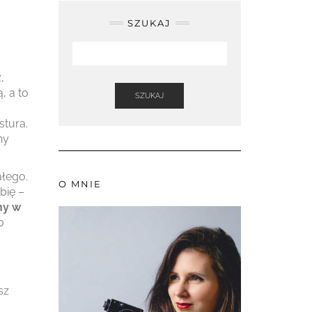
SZUKAJ
,
, a to
SZUKAJ
stura.
ny
ałego.
O MNIE
bię –
ny w
o
sz