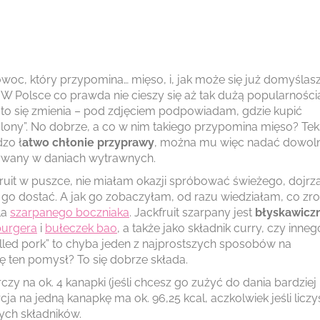
woc, który przypomina… mięso, i, jak może się już domyślasz
 W Polsce co prawda nie cieszy się aż tak dużą popularnością
 to się zmienia – pod zdjęciem podpowiadam, gdzie kupić
alony”. No dobrze, a co w nim takiego przypomina mięso? Tek
dzo ł
atwo chłonie przyprawy
, można mu więc nadać dowol
tywany w daniach wytrawnych.
ruit w puszce, nie miałam okazji spróbować świeżego, dojrz
t go dostać. A jak go zobaczyłam, od razu wiedziałam, co zro
la
szarpanego boczniaka
. Jackfruit szarpany jest
błyskawicz
burgera
i
bułeczek bao
, a także jako składnik curry, czy inneg
ulled pork” to chyba jeden z najprostszych sposobów na
ę ten pomysł? To się dobrze składa.
y na ok. 4 kanapki (jeśli chcesz go zużyć do dania bardziej
a na jedną kanapkę ma ok. 96,25 kcal, aczkolwiek jeśli liczy
łych składników.