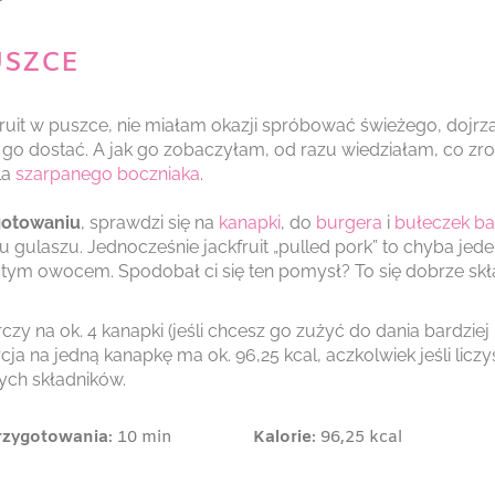
USZCE
ruit w puszce, nie miałam okazji spróbować świeżego, dojrz
t go dostać. A jak go zobaczyłam, od razu wiedziałam, co zro
la
szarpanego boczniaka
.
gotowaniu
, sprawdzi się na
kanapki
, do
burgera
i
bułeczek b
pu gulaszu. Jednocześnie jackfruit „pulled pork” to chyba jede
tym owocem. Spodobał ci się ten pomysł? To się dobrze skł
y na ok. 4 kanapki (jeśli chcesz go zużyć do dania bardziej
a na jedną kanapkę ma ok. 96,25 kcal, aczkolwiek jeśli liczy
łych składników.
rzygotowania
: 10 min
Kalorie
: 96,25 kcal