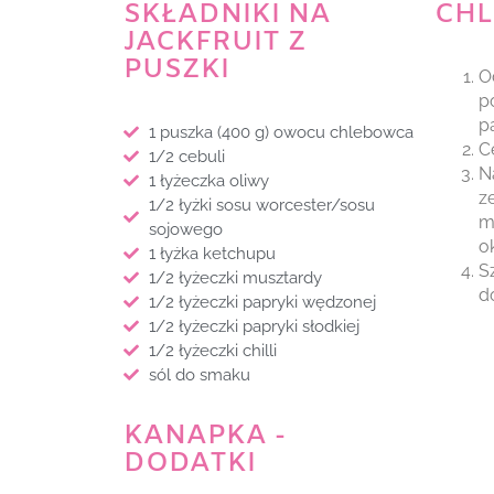
SKŁADNIKI NA
CHL
JACKFRUIT Z
PUSZKI
O
p
p
1 puszka (400 g) owocu chlebowca
C
1/2 cebuli
N
1 łyżeczka oliwy
z
1/2 łyżki sosu worcester/sosu
m
sojowego
o
1 łyżka ketchupu
S
1/2 łyżeczki musztardy
d
1/2 łyżeczki papryki wędzonej
1/2 łyżeczki papryki słodkiej
1/2 łyżeczki chilli
sól do smaku
KANAPKA -
DODATKI