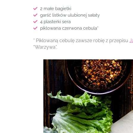
2 małe bagietki
garść listków ulubionej sałaty
4 plasterki sera
piklowana czerwona cebula*
* Piklowaną cebulę zawsze robię z przepisu
J
“Warzywa”.