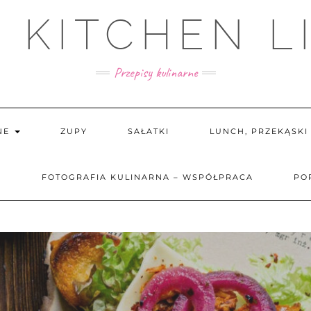
 KITCHEN L
Przepisy kulinarne
NE
ZUPY
SAŁATKI
LUNCH, PRZEKĄSK
E
FOTOGRAFIA KULINARNA – WSPÓŁPRACA
PO