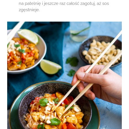
na patelnię i jeszcze raz całość zagotuj, aż sos
zgęstnieje.