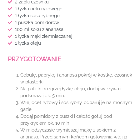
2 ząbki czosnku
1 łyżka octu ryżowego
1 łyżka sosu rybnego
1 puszka pomidorów
100 ml soku z ananasa
1 łyżka mąki ziemniaczanej
1 łyżka oleju
PRZYGOTOWANIE
Cebulę, paprykę i ananasa pokrój w kostkę, czosnek
w plasterki.
Na patelni rozgrzej łyżkę oleju, dodaj warzywa i
podsmażaj ok. 5 min.
Wlej ocet ryżowy i sos rybny, odparuj je na mocnym
gazie.
Dodaj pomidory z puszki i całość gotuj pod
przykryciem ok. 10 min.
W międzyczasie wymieszaj mąkę z sokiem z
ananasa. Przed samym końcem gotowania wlej ją