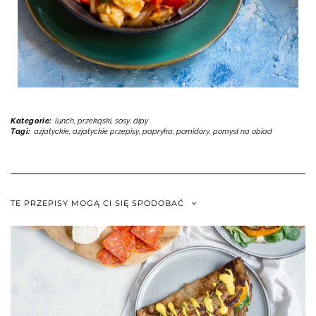
Kategorie:
lunch, przekąski
,
sosy, dipy
Tagi:
azjatyckie
,
azjatyckie przepisy
,
papryka
,
pomidory
,
pomysł na obiad
TE PRZEPISY MOGĄ CI SIĘ SPODOBAĆ