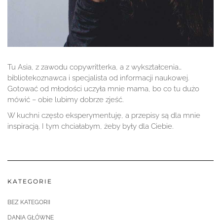
Tu Asia, z zawodu copywritterka, a z wykształcenia…
bibliotekoznawca i specjalista od informacji naukowej.
Gotować od młodości uczyła mnie mama, bo co tu dużo
mówić – obie lubimy dobrze zjeść.
W kuchni często eksperymentuję, a przepisy są dla mnie
inspiracją. I tym chciałabym, żeby były dla Ciebie.
KATEGORIE
BEZ KATEGORII
DANIA GŁÓWNE