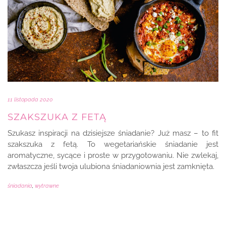
11 listopada 2020
SZAKSZUKA Z FETĄ
Szukasz inspiracji na dzisiejsze śniadanie? Już masz – to fit
szakszuka z fetą. To wegetariańskie śniadanie jest
aromatyczne, sycące i proste w przygotowaniu. Nie zwlekaj,
zwłaszcza jeśli twoja ulubiona śniadaniownia jest zamknięta.
śniadania
,
wytrawne