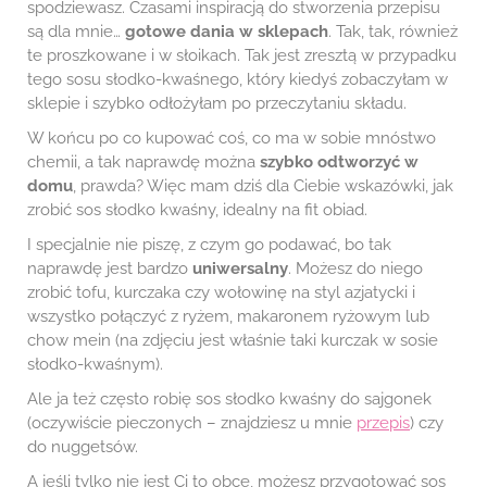
spodziewasz. Czasami inspiracją do stworzenia przepisu
są dla mnie…
gotowe dania w sklepach
. Tak, tak, również
te proszkowane i w słoikach. Tak jest zresztą w przypadku
tego sosu słodko-kwaśnego, który kiedyś zobaczyłam w
sklepie i szybko odłożyłam po przeczytaniu składu.
W końcu po co kupować coś, co ma w sobie mnóstwo
chemii, a tak naprawdę można
szybko odtworzyć w
domu
, prawda? Więc mam dziś dla Ciebie wskazówki, jak
zrobić sos słodko kwaśny, idealny na fit obiad.
I specjalnie nie piszę, z czym go podawać, bo tak
naprawdę jest bardzo
uniwersalny
. Możesz do niego
zrobić tofu, kurczaka czy wołowinę na styl azjatycki i
wszystko połączyć z ryżem, makaronem ryżowym lub
chow mein (na zdjęciu jest właśnie taki kurczak w sosie
słodko-kwaśnym).
Ale ja też często robię sos słodko kwaśny do sajgonek
(oczywiście pieczonych – znajdziesz u mnie
przepis
) czy
do nuggetsów.
A jeśli tylko nie jest Ci to obce, możesz przygotować sos