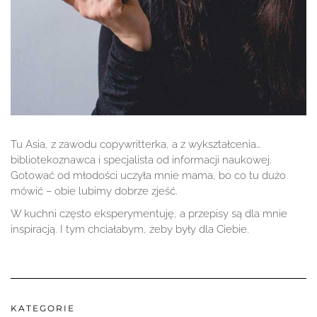
Tu Asia, z zawodu copywritterka, a z wykształcenia…
bibliotekoznawca i specjalista od informacji naukowej.
Gotować od młodości uczyła mnie mama, bo co tu dużo
mówić – obie lubimy dobrze zjeść.
W kuchni często eksperymentuję, a przepisy są dla mnie
inspiracją. I tym chciałabym, żeby były dla Ciebie.
KATEGORIE