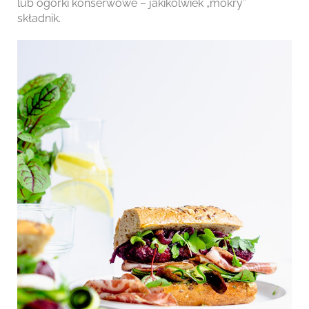
lub ogórki konserwowe – jakikolwiek „mokry”
składnik.