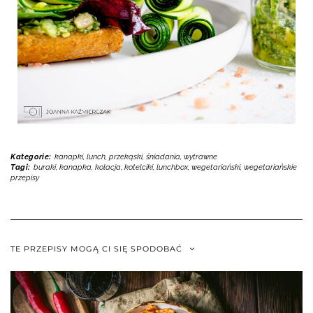
Kategorie:
kanapki
,
lunch, przekąski
,
śniadania
,
wytrawne
Tagi:
buraki
,
kanapka
,
kolacja
,
kotelciki
,
lunchbox
,
wegetariański
,
wegetariańskie
przepisy
TE PRZEPISY MOGĄ CI SIĘ SPODOBAĆ