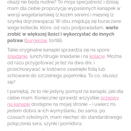
okazji nie będą nudne? To moja specjalność i dzisiaj
mam dla ciebie propozycję wypasionych kanapek w
wersji wegetariańskiej (z kozim serem) i mięsnej (z
szynką dojrzewającą). W obu znajdują się buraczane
wege kotleciki, które, od razu podpowiadam,
warto
zrobić w większej ilości i wykorzystać do innych
potraw
(
burgerów
, tortilli).
Takie oryginalne kanapki sprawdzą się na spore
śniadanie
, lunch/drugie śniadanie i na
kolację
. Można
od razu przygotować je też na dwa dni, i
przechowywać w lodówce zawinięte folią lub
schowane do szczelnego pojemnika. To co, skusisz
się?
I pamiętaj, że to nie jedyny pomysł na kanapki, jaki dla
ciebie mam. Koniecznie sprawdź wszystkie
przepisy
na kanapki
dostępne na mojej stronie – i uwierz mi,
jestem dobra w ich wymyślaniu, bo sama, po
czasach szkolnych, mam niechęć do standardowego
połączenia sera, szynki i pomidora.