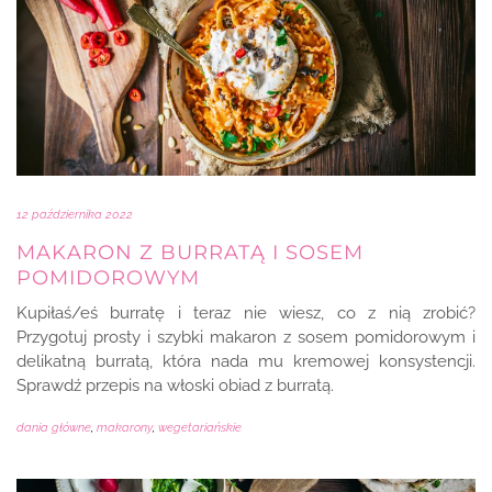
12 października 2022
MAKARON Z BURRATĄ I SOSEM
POMIDOROWYM
Kupiłaś/eś burratę i teraz nie wiesz, co z nią zrobić?
Przygotuj prosty i szybki makaron z sosem pomidorowym i
delikatną burratą, która nada mu kremowej konsystencji.
Sprawdź przepis na włoski obiad z burratą.
dania główne
,
makarony
,
wegetariańskie