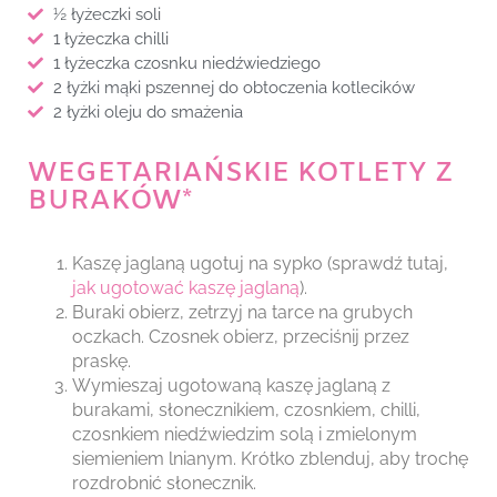
½ łyżeczki soli
1 łyżeczka chilli
1 łyżeczka czosnku niedźwiedziego
2 łyżki mąki pszennej do obtoczenia kotlecików
2 łyżki oleju do smażenia
WEGETARIAŃSKIE KOTLETY Z
BURAKÓW*
Kaszę jaglaną ugotuj na sypko (sprawdź tutaj,
jak ugotować kaszę jaglaną
).
Buraki obierz, zetrzyj na tarce na grubych
oczkach. Czosnek obierz, przeciśnij przez
praskę.
Wymieszaj ugotowaną kaszę jaglaną z
burakami, słonecznikiem, czosnkiem, chilli,
czosnkiem niedźwiedzim solą i zmielonym
siemieniem lnianym. Krótko zblenduj, aby trochę
rozdrobnić słonecznik.