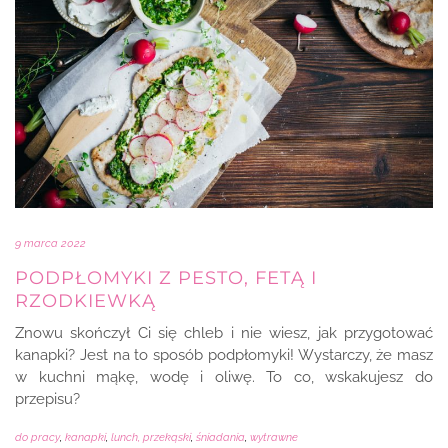
9 marca 2022
PODPŁOMYKI Z PESTO, FETĄ I
RZODKIEWKĄ
Znowu skończył Ci się chleb i nie wiesz, jak przygotować
kanapki? Jest na to sposób podpłomyki! Wystarczy, że masz
w kuchni mąkę, wodę i oliwę. To co, wskakujesz do
przepisu?
do pracy
,
kanapki
,
lunch, przekąski
,
śniadania
,
wytrawne