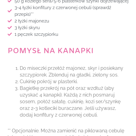
50 g koziego sera/5-6 plasterków szynki dojrzewającej
3-4 łyżki konfitury z czerwonej cebuli (sprawdź
przepis)**
2 łyżki majonezu
3 łyżki skyru
1 pęczek szczypiorku
POMYSŁ NA KANAPKI
Do miseczki przełóż majonez, skyr i posiekany
szczypiorek. Zblenduj na gładki, zielony sos.
Cukinię pokrój w plasterki.
Bagietkę przekrój na pół oraz wzdłuż (aby
uzyskać 4 kanapki). Każdą z nich posmaruj
sosem, połóż sałatę, cukinię, kozi ser/szynkę
oraz 2-3 kotleciki buraczane. Jeśli używasz,
dodaj konfitury z czerwonej cebuli.
** Opcjonalnie. Można zamienić na piklowaną cebulę