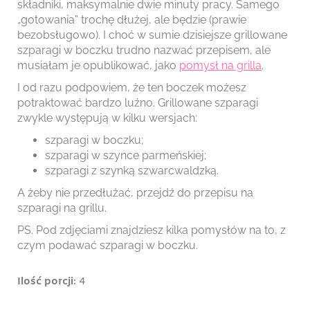
składniki, maksymalnie dwie minuty pracy. Samego
„gotowania” trochę dłużej, ale będzie (prawie
bezobsługowo). I choć w sumie dzisiejsze grillowane
szparagi w boczku trudno nazwać przepisem, ale
musiałam je opublikować, jako
pomysł na grilla
.
I od razu podpowiem, że ten boczek możesz
potraktować bardzo luźno. Grillowane szparagi
zwykle występują w kilku wersjach:
szparagi w boczku;
szparagi w szynce parmeńskiej;
szparagi z szynką szwarcwaldzką.
A żeby nie przedłużać, przejdź do przepisu na
szparagi na grillu.
PS. Pod zdjęciami znajdziesz kilka pomysłów na to, z
czym podawać szparagi w boczku.
Ilość porcji
: 4