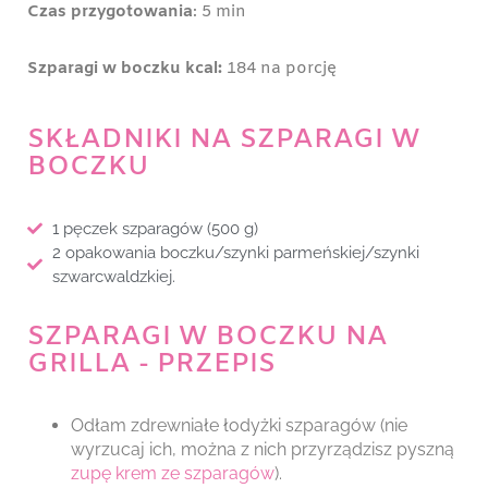
Czas przygotowania
: 5 min
Szparagi w boczku kcal:
184 na porcję
SKŁADNIKI NA SZPARAGI W
BOCZKU
1 pęczek szparagów (500 g)
2 opakowania boczku/szynki parmeńskiej/szynki
szwarcwaldzkiej.
SZPARAGI W BOCZKU NA
GRILLA - PRZEPIS
Odłam zdrewniałe łodyżki szparagów (nie
wyrzucaj ich, można z nich przyrządzisz pyszną
zupę krem ze szparagów
).