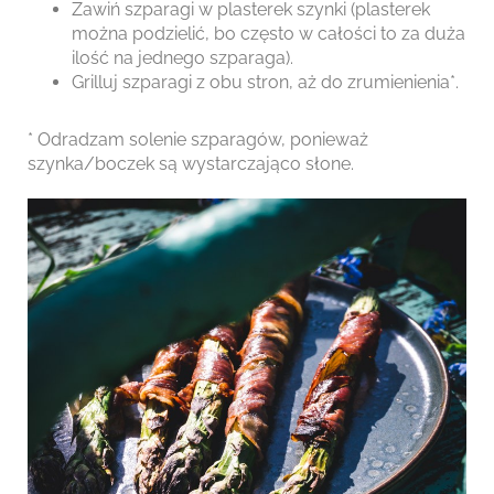
Zawiń szparagi w plasterek szynki (plasterek
można podzielić, bo często w całości to za duża
ilość na jednego szparaga).
Grilluj szparagi z obu stron, aż do zrumienienia*.
* Odradzam solenie szparagów, ponieważ
szynka/boczek są wystarczająco słone.