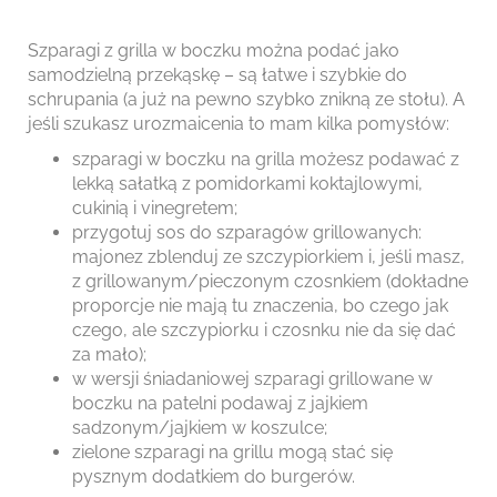
Szparagi z grilla w boczku można podać jako
samodzielną przekąskę – są łatwe i szybkie do
schrupania (a już na pewno szybko znikną ze stołu). A
jeśli szukasz urozmaicenia to mam kilka pomysłów:
szparagi w boczku na grilla możesz podawać z
lekką sałatką z pomidorkami koktajlowymi,
cukinią i vinegretem;
przygotuj sos do szparagów grillowanych:
majonez zblenduj ze szczypiorkiem i, jeśli masz,
z grillowanym/pieczonym czosnkiem (dokładne
proporcje nie mają tu znaczenia, bo czego jak
czego, ale szczypiorku i czosnku nie da się dać
za mało);
w wersji śniadaniowej szparagi grillowane w
boczku na patelni podawaj z jajkiem
sadzonym/jajkiem w koszulce;
zielone szparagi na grillu mogą stać się
pysznym dodatkiem do burgerów.