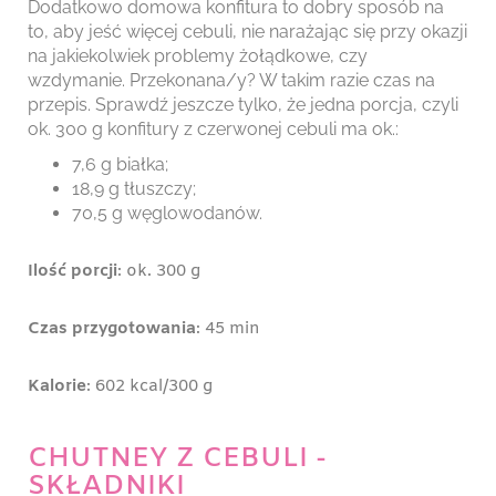
Dodatkowo domowa konfitura to dobry sposób na
to, aby jeść więcej cebuli, nie narażając się przy okazji
na jakiekolwiek problemy żołądkowe, czy
wzdymanie. Przekonana/y? W takim razie czas na
przepis. Sprawdź jeszcze tylko, że jedna porcja, czyli
ok. 300 g konfitury z czerwonej cebuli ma ok.:
7,6 g białka;
18,9 g tłuszczy;
70,5 g węglowodanów.
Ilość porcji
: ok. 300 g
Czas przygotowania
: 45 min
Kalorie
: 602 kcal/300 g
CHUTNEY Z CEBULI -
SKŁADNIKI