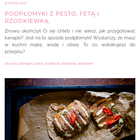
9 marca 2022
PODPŁOMYKI Z PESTO, FETĄ I
RZODKIEWKĄ
Znowu skończył Ci się chleb i nie wiesz, jak przygotować
kanapki? Jest na to sposób podpłomyki! Wystarczy, że masz
w kuchni mąkę, wodę i oliwę. To co, wskakujesz do
przepisu?
do pracy
,
kanapki
,
lunch, przekąski
,
śniadania
,
wytrawne