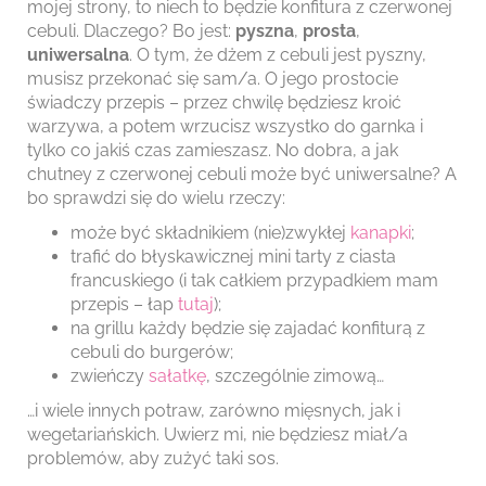
mojej strony, to niech to będzie konfitura z czerwonej
cebuli. Dlaczego? Bo jest:
pyszna
,
prosta
,
uniwersalna
. O tym, że dżem z cebuli jest pyszny,
musisz przekonać się sam/a. O jego prostocie
świadczy przepis – przez chwilę będziesz kroić
warzywa, a potem wrzucisz wszystko do garnka i
tylko co jakiś czas zamieszasz. No dobra, a jak
chutney z czerwonej cebuli może być uniwersalne? A
bo sprawdzi się do wielu rzeczy:
może być składnikiem (nie)zwykłej
kanapki
;
trafić do błyskawicznej mini tarty z ciasta
francuskiego (i tak całkiem przypadkiem mam
przepis – łap
tutaj
);
na grillu każdy będzie się zajadać konfiturą z
cebuli do burgerów;
zwieńczy
sałatkę
, szczególnie zimową…
…i wiele innych potraw, zarówno mięsnych, jak i
wegetariańskich. Uwierz mi, nie będziesz miał/a
problemów, aby zużyć taki sos.