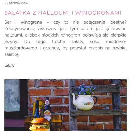
25 sierpnia 2022
SAŁATKA Z HALLOUMI I WINOGRONAMI
Ser i winogrona – czy to nie połączenie idealne?
Zdecydowanie, zwłaszcza jeśli tym serem jest grillowane
halloumi, a obok słodkich winogron pojawiają się cierpkie
jeżyny. Do tego trochę sałaty, sosu miodowo-
musztardowego i grzanek, by powstał przepis na szybką
sałatkę.
sałatki