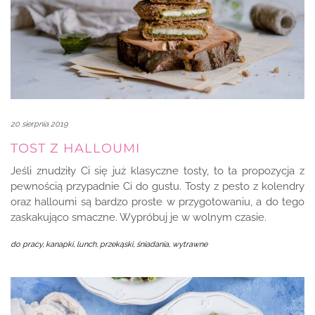
20 sierpnia 2019
TOST Z HALLOUMI
Jeśli znudziły Ci się już klasyczne tosty, to ta propozycja z
pewnością przypadnie Ci do gustu. Tosty z pesto z kolendry
oraz halloumi są bardzo proste w przygotowaniu, a do tego
zaskakująco smaczne. Wypróbuj je w wolnym czasie.
do pracy
,
kanapki
,
lunch, przekąski
,
śniadania
,
wytrawne