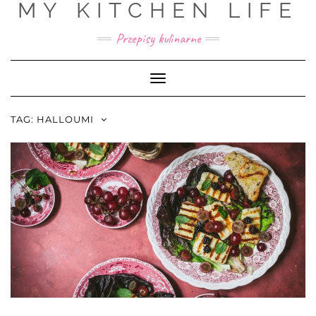
MY KITCHEN LIFE
Skip
to
Przepisy kulinarne
content
Toggle
Navigation
TAG:
HALLOUMI