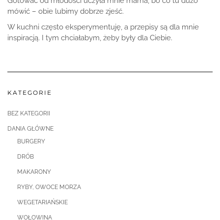
Gotować od młodości uczyła mnie mama, bo co tu dużo
mówić – obie lubimy dobrze zjeść.
W kuchni często eksperymentuję, a przepisy są dla mnie
inspiracją. I tym chciałabym, żeby były dla Ciebie.
KATEGORIE
BEZ KATEGORII
DANIA GŁÓWNE
BURGERY
DRÓB
MAKARONY
RYBY, OWOCE MORZA
WEGETARIAŃSKIE
WOŁOWINA