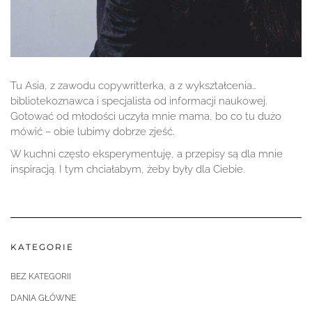
Tu Asia, z zawodu copywritterka, a z wykształcenia…
bibliotekoznawca i specjalista od informacji naukowej.
Gotować od młodości uczyła mnie mama, bo co tu dużo
mówić – obie lubimy dobrze zjeść.
W kuchni często eksperymentuję, a przepisy są dla mnie
inspiracją. I tym chciałabym, żeby były dla Ciebie.
KATEGORIE
BEZ KATEGORII
DANIA GŁÓWNE