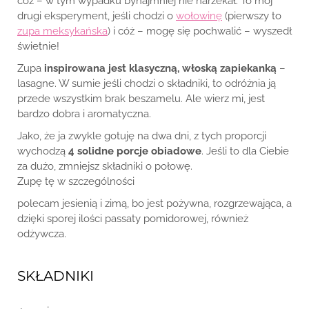
cóż – w tym wypadku bynajmniej nie narzekał. To mój
drugi eksperyment, jeśli chodzi o
wołowinę
(pierwszy to
zupa meksykańska
) i cóż – mogę się pochwalić – wyszedł
świetnie!
Zupa
inspirowana jest klasyczną, włoską zapiekanką
–
lasagne. W sumie jeśli chodzi o składniki, to odróżnia ją
przede wszystkim brak beszamelu. Ale wierz mi, jest
bardzo dobra i aromatyczna.
Jako, że ja zwykle gotuję na dwa dni, z tych proporcji
wychodzą
4 solidne porcje obiadowe
. Jeśli to dla Ciebie
za dużo, zmniejsz składniki o połowę.
Zupę tę w szczególności
polecam jesienią i zimą, bo jest pożywna, rozgrzewająca, a
dzięki sporej ilości passaty pomidorowej, również
odżywcza.
SKŁADNIKI