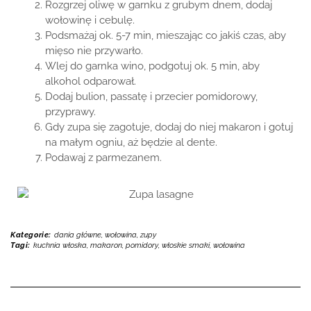
Rozgrzej oliwę w garnku z grubym dnem, dodaj
wołowinę i cebulę.
Podsmażaj ok. 5-7 min, mieszając co jakiś czas, aby
mięso nie przywarło.
Wlej do garnka wino, podgotuj ok. 5 min, aby
alkohol odparował.
Dodaj bulion, passatę i przecier pomidorowy,
przyprawy.
Gdy zupa się zagotuje, dodaj do niej makaron i gotuj
na małym ogniu, aż będzie al dente.
Podawaj z parmezanem.
Kategorie:
dania główne
,
wołowina
,
zupy
Tagi:
kuchnia włoska
,
makaron
,
pomidory
,
włoskie smaki
,
wołowina