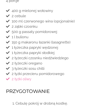
4 porcje
400 g mielonej wołowiny
2 cebule
100 ml czerwonego wina (opcjonalnie)
2 ząbki czosnku
500 g passaty pomidorowej
1 l bulionu
150 g makaronu łazanki (lasagnette)
1 łyżeczka papryki wędzonej
1 łyżeczka papryki słodkiej
2 łyżeczki czosnku niedźwiedziego
2 łyżeczki oregano
3 łyżeczki sosu chilli
2 łyżki przecieru pomidorowego
2 łyżki oliwy
PRZYGOTOWANIE
Cebulę pokrój w drobną kostkę.