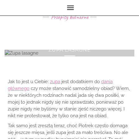
MY KITCHEN LIFE
Toggle
Navigation
Przepisy kulinarne
ZUPA LASAGNE
Jak to jest u Ciebie:
zupa
jest dodatkiem do
dania
głównego
czy może stanowić samodzielny obiad? Wiem,
że w niektórych rodzinach nadal jada się dwa posiłki, w
mojej to jednak nigdy się nie sprawdzało, ponieważ po
zupie nigdy nie byliśmy w stanie zjeść niczego więcej. I
nikt nie protestował, że tylko ona jest na obiad.
Tak samo jest zresztą teraz, choć Piotrek często domaga
się jeszcze mięsa, jeśli zupa jest za mało treściwa. No ale