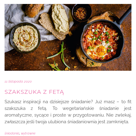
11 listopada 2020
SZAKSZUKA Z FETĄ
Szukasz inspiracji na dzisiejsze śniadanie? Już masz – to fit
szakszuka z fetą. To wegetariańskie śniadanie jest
aromatyczne, sycące i proste w przygotowaniu. Nie zwlekaj,
zwłaszcza jeśli twoja ulubiona śniadaniownia jest zamknięta.
śniadania
,
wytrawne