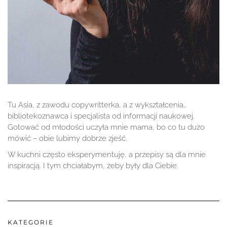
Tu Asia, z zawodu copywritterka, a z wykształcenia…
bibliotekoznawca i specjalista od informacji naukowej.
Gotować od młodości uczyła mnie mama, bo co tu dużo
mówić – obie lubimy dobrze zjeść.
W kuchni często eksperymentuję, a przepisy są dla mnie
inspiracją. I tym chciałabym, żeby były dla Ciebie.
KATEGORIE