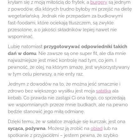
kryłam się z moją miłością do frytek, a
burgery
są jednym
z powodów, dla których trudno byłoby mi przejść na dietę
wegetariańską. Jednak nie przepadam za budkowymi
fast-foodami, które ociekają tłuszczem, są zwykle
przesolone, a o jakości składników lepiej nawet nie
wspominać.
Lubię natomiast
przygotowywać odpowiedniki takich
dań w domu
. Nie zawsze są one super fit, ale dla mnie
najważniejsze jest mieć kontrolę nad tym, co jem. I
pewność, że olej, na którym smażę, jest wykorzystywany
w tym celu pierwszy, a nie enty raz.
Jednym z dowodów na to, że można jeść smacznie i
zdrowo bez większego wysiłku jest moja
sałatka
ala
kebab. Co prawda nie zastąpi Ci ona tego, co sprzedają
we wspomnianych przeze mnie budkach, ale na pewno
będzie stanowić jego miłą odmianę.
Dzięki temu, że w sałatce znajduje się kurczak, jest ona
sycąca, pożywna
. Możesz ją zrobić na
obiad
lub na
spotkanie z przyjaciółmi – jestem pewna, że szybko