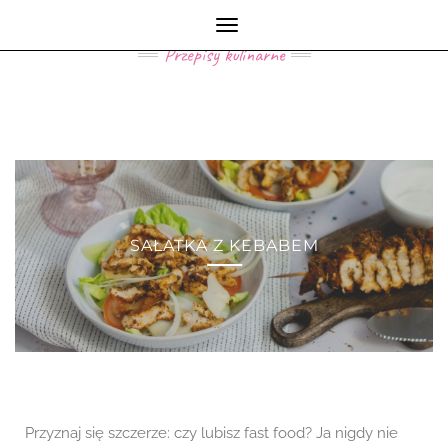
MY KITCHEN LIFE
Toggle
Navigation
Przepisy kulinarne
SAŁATKA Z KEBABEM
Przyznaj się szczerze: czy lubisz fast food? Ja nigdy nie