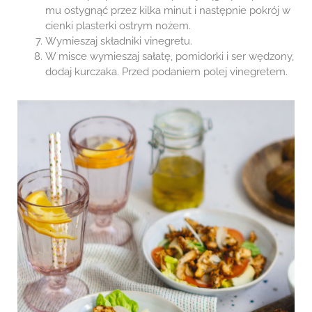
mu ostygnąć przez kilka minut i następnie pokrój w
cienki plasterki ostrym nożem.
Wymieszaj składniki vinegretu.
W misce wymieszaj sałatę, pomidorki i ser wędzony,
dodaj kurczaka. Przed podaniem polej vinegretem.