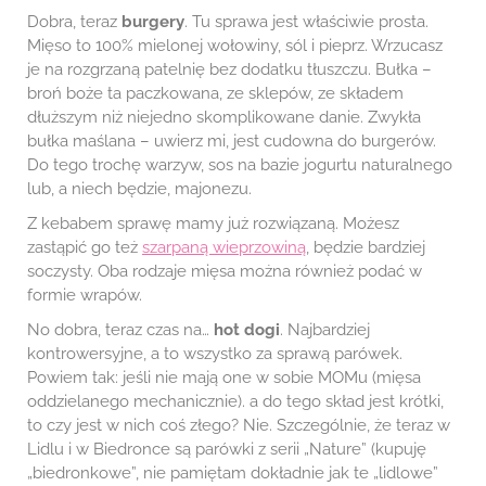
Dobra, teraz
burgery
. Tu sprawa jest właściwie prosta.
Mięso to 100% mielonej wołowiny, sól i pieprz. Wrzucasz
je na rozgrzaną patelnię bez dodatku tłuszczu. Bułka –
broń boże ta paczkowana, ze sklepów, ze składem
dłuższym niż niejedno skomplikowane danie. Zwykła
bułka maślana – uwierz mi, jest cudowna do burgerów.
Do tego trochę warzyw, sos na bazie jogurtu naturalnego
lub, a niech będzie, majonezu.
Z kebabem sprawę mamy już rozwiązaną. Możesz
zastąpić go też
szarpaną wieprzowiną
, będzie bardziej
soczysty. Oba rodzaje mięsa można również podać w
formie wrapów.
No dobra, teraz czas na…
hot dogi
. Najbardziej
kontrowersyjne, a to wszystko za sprawą parówek.
Powiem tak: jeśli nie mają one w sobie MOMu (mięsa
oddzielanego mechanicznie). a do tego skład jest krótki,
to czy jest w nich coś złego? Nie. Szczególnie, że teraz w
Lidlu i w Biedronce są parówki z serii „Nature” (kupuję
„biedronkowe”, nie pamiętam dokładnie jak te „lidlowe”