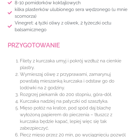
8-10 pomidorków koktajlowych
kilka plasterków ulubionego sera wędzonego (u mnie
scomorza)
Vinegret: 4 łyżki oliwy z oliwek, 2 łyżeczki octu
balsamicznego
PRZYGOTOWANIE
Filety z kurczaka umyj i pokrój wzdłuż na cienkie
plastry.
Wymieszaj oliwę z przyprawami, zamarynuj
powstałą mieszanką kurczaka i odstaw go do
lodówki na 2 godziny.
Rozgrzej piekarnik do 200 stopniu, góra-dół.
Kurczaka nadziej na patyczki od szaszłyka.
Mięso połóż na kratce, pod spód daj blachę
wyłożoną papierem do pieczenia – tłuszcz z
kurczaka będzie kapać, lepiej więc się tak
zabezpieczyć.
Piecz mięso przez 20 min, po wyciągnięciu pozwól