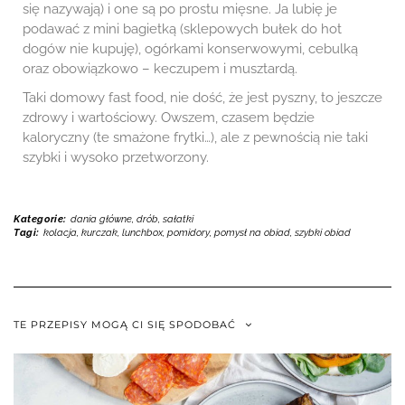
się nazywają) i one są po prostu mięsne. Ja lubię je
podawać z mini bagietką (sklepowych bułek do hot
dogów nie kupuję), ogórkami konserwowymi, cebulką
oraz obowiązkowo – keczupem i musztardą.
Taki domowy fast food, nie dość, że jest pyszny, to jeszcze
zdrowy i wartościowy. Owszem, czasem będzie
kaloryczny (te smażone frytki…), ale z pewnością nie taki
szybki i wysoko przetworzony.
Kategorie:
dania główne
,
drób
,
sałatki
Tagi:
kolacja
,
kurczak
,
lunchbox
,
pomidory
,
pomysł na obiad
,
szybki obiad
TE PRZEPISY MOGĄ CI SIĘ SPODOBAĆ