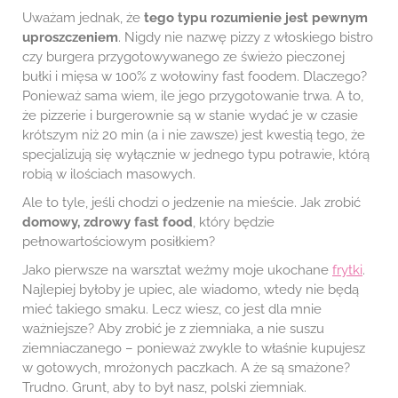
Uważam jednak, że
tego typu rozumienie jest pewnym
uproszczeniem
. Nigdy nie nazwę pizzy z włoskiego bistro
czy burgera przygotowywanego ze świeżo pieczonej
bułki i mięsa w 100% z wołowiny fast foodem. Dlaczego?
Ponieważ sama wiem, ile jego przygotowanie trwa. A to,
że pizzerie i burgerownie są w stanie wydać je w czasie
krótszym niż 20 min (a i nie zawsze) jest kwestią tego, że
specjalizują się wyłącznie w jednego typu potrawie, którą
robią w ilościach masowych.
Ale to tyle, jeśli chodzi o jedzenie na mieście. Jak zrobić
domowy, zdrowy fast food
, który będzie
pełnowartościowym posiłkiem?
Jako pierwsze na warsztat weźmy moje ukochane
frytki
.
Najlepiej byłoby je upiec, ale wiadomo, wtedy nie będą
mieć takiego smaku. Lecz wiesz, co jest dla mnie
ważniejsze? Aby zrobić je z ziemniaka, a nie suszu
ziemniaczanego – ponieważ zwykle to właśnie kupujesz
w gotowych, mrożonych paczkach. A że są smażone?
Trudno. Grunt, aby to był nasz, polski ziemniak.