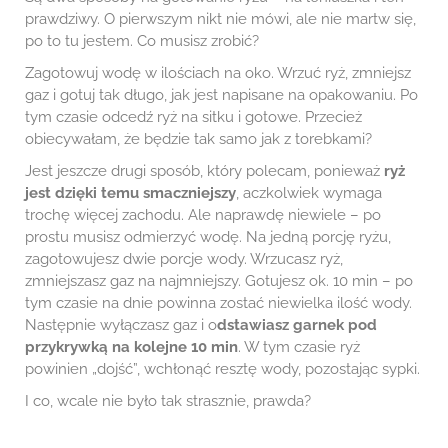
prawdziwy. O pierwszym nikt nie mówi, ale nie martw się,
po to tu jestem. Co musisz zrobić?
Zagotowuj wodę w ilościach na oko. Wrzuć ryż, zmniejsz
gaz i gotuj tak długo, jak jest napisane na opakowaniu. Po
tym czasie odcedź ryż na sitku i gotowe. Przecież
obiecywałam, że będzie tak samo jak z torebkami?
Jest jeszcze drugi sposób, który polecam, ponieważ
ryż
jest dzięki temu smaczniejszy
, aczkolwiek wymaga
trochę więcej zachodu. Ale naprawdę niewiele – po
prostu musisz odmierzyć wodę. Na jedną porcję ryżu,
zagotowujesz dwie porcje wody. Wrzucasz ryż,
zmniejszasz gaz na najmniejszy. Gotujesz ok. 10 min – po
tym czasie na dnie powinna zostać niewielka ilość wody.
Następnie wyłączasz gaz i o
dstawiasz garnek pod
przykrywką na kolejne 10 min
. W tym czasie ryż
powinien „dojść”, wchłonąć resztę wody, pozostając sypki.
I co, wcale nie było tak strasznie, prawda?