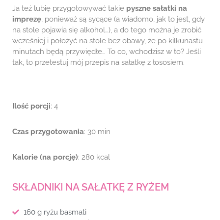
Ja też lubię przygotowywać takie
pyszne sałatki na
imprezę
, ponieważ są sycące (a wiadomo, jak to jest, gdy
na stole pojawia się alkohol…), a do tego można je zrobić
wcześniej i położyć na stole bez obawy, że po kilkunastu
minutach będą przywiędłe… To co, wchodzisz w to? Jeśli
tak, to przetestuj mój przepis na sałatkę z łososiem.
Ilość porcji
: 4
Czas przygotowania
: 30 min
Kalorie (na porcję)
: 280 kcal
SKŁADNIKI NA SAŁATKĘ Z RYŻEM
160 g ryżu basmati