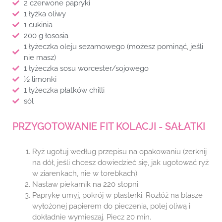
2 czerwone papryki
1 łyżka oliwy
1 cukinia
200 g łososia
1 łyżeczka oleju sezamowego (możesz pominąć, jeśli
nie masz)
1 łyżeczka sosu worcester/sojowego
½ limonki
1 łyżeczka płatków chilli
sól
PRZYGOTOWANIE FIT KOLACJI - SAŁATKI
Ryż ugotuj według przepisu na opakowaniu (zerknij
na dół, jeśli chcesz dowiedzieć się, jak ugotować ryż
w ziarenkach, nie w torebkach).
Nastaw piekarnik na 220 stopni.
Paprykę umyj, pokrój w plasterki. Rozłóż na blasze
wyłożonej papierem do pieczenia, polej oliwą i
dokładnie wymieszaj. Piecz 20 min.