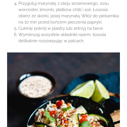
Przygotuj marynatę z oleju sezamowego, sosu
worcester, limonki, płatków chilli i soli. Łososia
obierz ze skórki, polej marynatą. Włóż do piekarnika
na 10 min przed końcem pieczenia papryki.
Cukinię pokrój w plastry lub zetrzyj na tarce.
Wymieszaj wszystkie składniki razem, łososia
delikatnie rozszarpując w palcach.