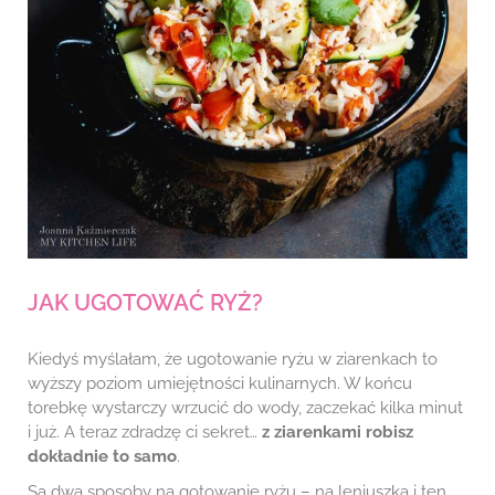
JAK UGOTOWAĆ RYŻ?
Kiedyś myślałam, że ugotowanie ryżu w ziarenkach to
wyższy poziom umiejętności kulinarnych. W końcu
torebkę wystarczy wrzucić do wody, zaczekać kilka minut
i już. A teraz zdradzę ci sekret…
z ziarenkami robisz
dokładnie to samo
.
Są dwa sposoby na gotowanie ryżu – na leniuszka i ten