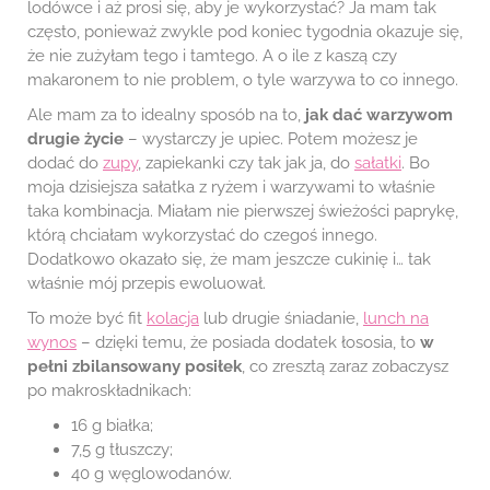
lodówce i aż prosi się, aby je wykorzystać? Ja mam tak
często, ponieważ zwykle pod koniec tygodnia okazuje się,
że nie zużyłam tego i tamtego. A o ile z kaszą czy
makaronem to nie problem, o tyle warzywa to co innego.
Ale mam za to idealny sposób na to,
jak dać warzywom
drugie życie
– wystarczy je upiec. Potem możesz je
dodać do
zupy
, zapiekanki czy tak jak ja, do
sałatki
. Bo
moja dzisiejsza sałatka z ryżem i warzywami to właśnie
taka kombinacja. Miałam nie pierwszej świeżości paprykę,
którą chciałam wykorzystać do czegoś innego.
Dodatkowo okazało się, że mam jeszcze cukinię i… tak
właśnie mój przepis ewoluował.
To może być fit
kolacja
lub drugie śniadanie,
lunch na
wynos
– dzięki temu, że posiada dodatek łososia, to
w
pełni zbilansowany posiłek
, co zresztą zaraz zobaczysz
po makroskładnikach:
16 g białka;
7,5 g tłuszczy;
40 g węglowodanów.