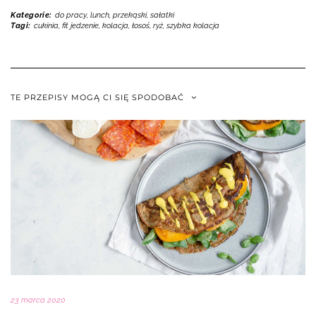
Kategorie:
do pracy
,
lunch, przekąski
,
sałatki
Tagi:
cukinia
,
fit jedzenie
,
kolacja
,
łosoś
,
ryż
,
szybka kolacja
TE PRZEPISY MOGĄ CI SIĘ SPODOBAĆ
23 marca 2020