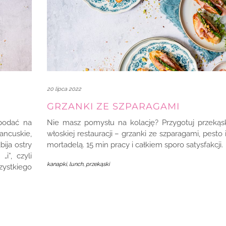
20 lipca 2022
GRZANKI ZE SZPARAGAMI
podać na
Nie masz pomysłu na kolację? Przygotuj przekąs
ncuskie,
włoskiej restauracji – grzanki ze szparagami, pesto 
ija ostry
mortadelą. 15 min pracy i całkiem sporo satysfakcji.
i”, czyli
kanapki
,
lunch, przekąski
ystkiego