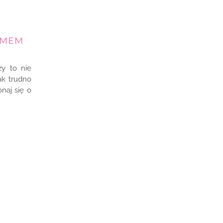
EMEM
y to nie
ak trudno
naj się o