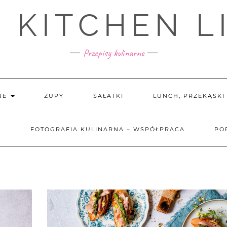
 KITCHEN L
Przepisy kulinarne
NE
ZUPY
SAŁATKI
LUNCH, PRZEKĄSK
E
FOTOGRAFIA KULINARNA – WSPÓŁPRACA
PO