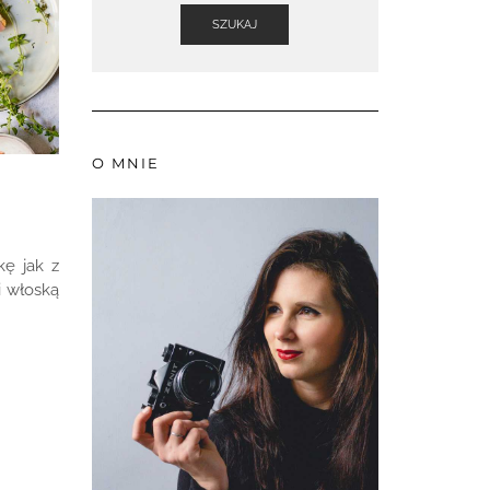
SZUKAJ
O MNIE
kę jak z
i włoską