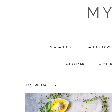
Skip
MY
to
content
ŚNIADANIA
DANIA GŁÓW
LIFESTYLE
O MNI
TAG:
PISTACJE